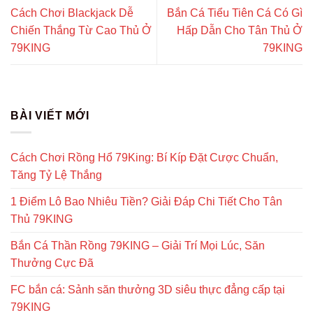
Cách Chơi Blackjack Dễ
Bắn Cá Tiểu Tiên Cá Có Gì
Chiến Thắng Từ Cao Thủ Ở
Hấp Dẫn Cho Tân Thủ Ở
79KING
79KING
BÀI VIẾT MỚI
Cách Chơi Rồng Hổ 79King: Bí Kíp Đặt Cược Chuẩn,
Tăng Tỷ Lệ Thắng
1 Điểm Lô Bao Nhiêu Tiền? Giải Đáp Chi Tiết Cho Tân
Thủ 79KING
Bắn Cá Thần Rồng 79KING – Giải Trí Mọi Lúc, Săn
Thưởng Cực Đã
FC bắn cá: Sảnh săn thưởng 3D siêu thực đẳng cấp tại
79KING