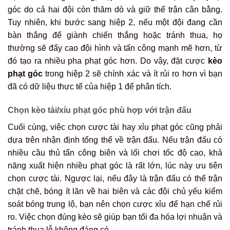
góc do cả hai đội còn thăm dò và giữ thế trận cân bằng.
Tuy nhiên, khi bước sang hiệp 2, nếu một đội đang cần
bàn thắng để giành chiến thắng hoặc tránh thua, họ
thường sẽ đẩy cao đội hình và tấn công mạnh mẽ hơn, từ
đó tạo ra nhiều pha phạt góc hơn. Do vậy, đặt cược
kèo
phạt góc
trong hiệp 2 sẽ chính xác và ít rủi ro hơn vì bạn
đã có dữ liệu thực tế của hiệp 1 để phân tích.
Chọn kèo tài/xỉu phạt góc phù hợp với trận đấu
Cuối cùng, việc chọn cược tài hay xỉu phạt góc cũng phải
dựa trên nhận định tổng thể về trận đấu. Nếu trận đấu có
nhiều cầu thủ tấn công biên và lối chơi tốc độ cao, khả
năng xuất hiện nhiều phạt góc là rất lớn, lúc này ưu tiên
chọn cược tài. Ngược lại, nếu đây là trận đấu có thế trận
chặt chẽ, bóng ít lăn về hai biên và các đội chủ yếu kiểm
soát bóng trung lộ, bạn nên chọn cược xỉu để hạn chế rủi
ro. Việc chọn đúng kèo sẽ giúp bạn tối đa hóa lợi nhuận và
tránh thua lỗ không đáng có.