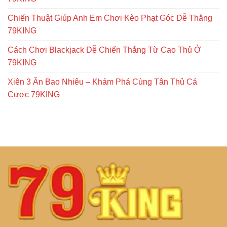
Chiến Thuật Giúp Anh Em Chơi Kèo Phạt Góc Dễ Thắng
79KING
Cách Chơi Blackjack Dễ Chiến Thắng Từ Cao Thủ Ở
79KING
Xiên 3 Ăn Bao Nhiêu – Khám Phá Cùng Tân Thủ Cá
Cược 79KING