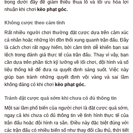
trọng dưới đây để giảm thiểu thua lỗ và tối ưu hóa lợi
nhuận khi chơi
kèo phạt góc.
Không cược theo cảm tính
Rất nhiều người chơi thường đặt cược dựa trên cảm xúc
cá nhân hoặc những lời đồn thổi xung quanh trận đấu. Đây
là cách chơi rất nguy hiểm, bởi cảm tính dễ khiến bạn sai
lệch trong đánh giá thực tế của trận đấu. Thay vì vậy, bạn
cần dựa trên phân tích kỹ lưỡng về lối chơi, đội hình và số
liệu thống kê để đưa ra quyết định sáng suốt. Việc này
giúp bạn tránh những quyết định vội vàng và sai lầm
không đáng có khi chơi
kèo phạt góc.
Tránh đặt cược quá sớm khi chưa có đủ thông tin
Một sai lầm phổ biến của người chơi là đặt cược quá sớm,
ngay cả khi chưa có đủ thông tin về tình hình thực tế của
trận đấu hoặc đội hình ra sân. Điều này đặc biệt đúng với
các trận đấu có nhiều biến số như thay đổi cầu thủ, thời tiết