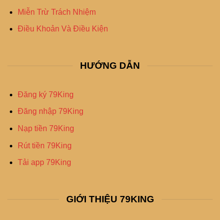
Miễn Trừ Trách Nhiệm
Điều Khoản Và Điều Kiện
HƯỚNG DẪN
Đăng ký 79King
Đăng nhập 79King
Nạp tiền 79King
Rút tiền 79King
Tải app 79King
GIỚI THIỆU 79KING