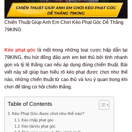
Chiến Thuật Giúp Anh Em Chơi Kèo Phạt Góc Dễ Thắng
79KING
Kèo phạt góc
là một trong những loại cược hấp dẫn tại
79KING, thu hút đông đảo anh em bet thủ bởi tính nhanh
gọn và tỷ lệ thắng cao nếu áp dụng đúng chiến thuật. Bài
viết này sẽ giúp bạn hiểu rõ kèo phạt được chơi như thế
nào, những chiến thuật từ cao thủ và lưu ý quan trọng khi
chơi để tăng cơ hội chiến thắng.
Table of Contents
Kèo Phạt Góc được chơi như thế nào?
Kèo chấp phạt góc
Kèo tài/xỉu phạt góc