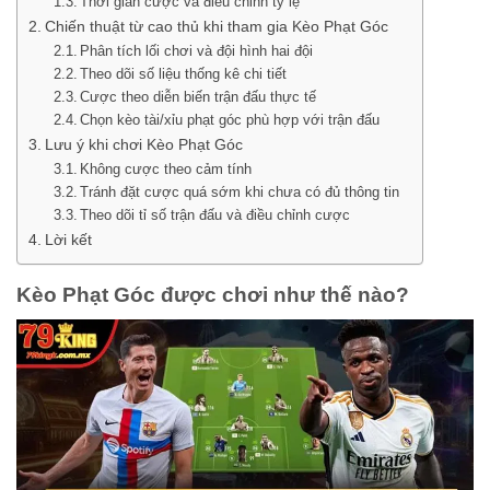
Thời gian cược và điều chỉnh tỷ lệ
Chiến thuật từ cao thủ khi tham gia Kèo Phạt Góc
Phân tích lối chơi và đội hình hai đội
Theo dõi số liệu thống kê chi tiết
Cược theo diễn biến trận đấu thực tế
Chọn kèo tài/xỉu phạt góc phù hợp với trận đấu
Lưu ý khi chơi Kèo Phạt Góc
Không cược theo cảm tính
Tránh đặt cược quá sớm khi chưa có đủ thông tin
Theo dõi tỉ số trận đấu và điều chỉnh cược
Lời kết
Kèo Phạt Góc được chơi như thế nào?