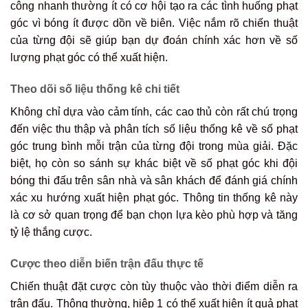
công nhanh thường ít có cơ hội tạo ra các tình huống phạt
góc vì bóng ít được dồn về biên. Việc nắm rõ chiến thuật
của từng đội sẽ giúp bạn dự đoán chính xác hơn về số
lượng phạt góc có thể xuất hiện.
Theo dõi số liệu thống kê chi tiết
Không chỉ dựa vào cảm tính, các cao thủ còn rất chú trọng
đến việc thu thập và phân tích số liệu thống kê về số phạt
góc trung bình mỗi trận của từng đội trong mùa giải. Đặc
biệt, họ còn so sánh sự khác biệt về số phạt góc khi đội
bóng thi đấu trên sân nhà và sân khách để đánh giá chính
xác xu hướng xuất hiện phạt góc. Thông tin thống kê này
là cơ sở quan trọng để bạn chọn lựa kèo phù hợp và tăng
tỷ lệ thắng cược.
Cược theo diễn biến trận đấu thực tế
Chiến thuật đặt cược còn tùy thuộc vào thời điểm diễn ra
trận đấu. Thông thường, hiệp 1 có thể xuất hiện ít quả phạt