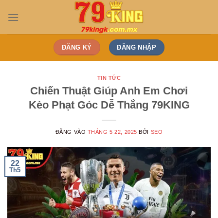
Bỏ
qua
nội
dung
ĐĂNG KÝ
ĐĂNG NHẬP
TIN TỨC
Chiến Thuật Giúp Anh Em Chơi
Kèo Phạt Góc Dễ Thắng 79KING
ĐĂNG VÀO
THÁNG 5 22, 2025
BỞI
SEO
22
Th5