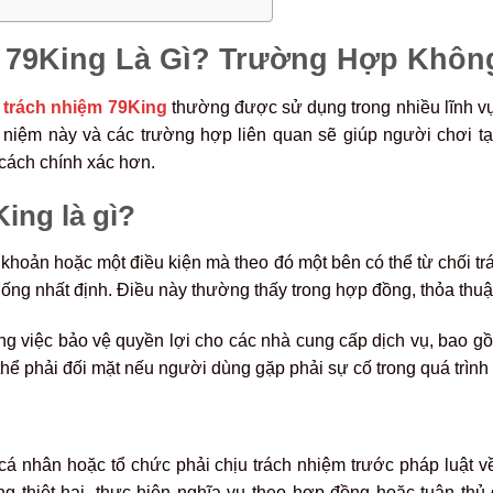
 79King Là Gì? Trường Hợp Khôn
 trách nhiệm 79King
thường được sử dụng trong nhiều lĩnh vự
i niệm này và các trường hợp liên quan sẽ giúp người chơi tạ
cách chính xác hơn.
ing là gì?
 khoản hoặc một điều kiện mà theo đó một bên có thể từ chối tr
huống nhất định. Điều này thường thấy trong hợp đồng, thỏa thuậ
rong việc bảo vệ quyền lợi cho các nhà cung cấp dịch vụ, bao 
 thể phải đối mặt nếu người dùng gặp phải sự cố trong quá trìn
á nhân hoặc tổ chức phải chịu trách nhiệm trước pháp luật v
 thiệt hại, thực hiện nghĩa vụ theo hợp đồng hoặc tuân thủ 