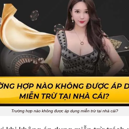
Trường hợp nào không được áp dụng miễn trừ tại nhà cái?