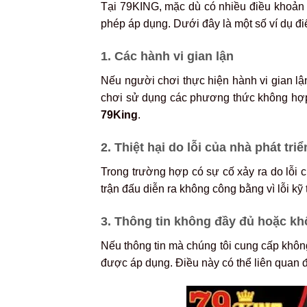
Tại 79KING, mặc dù có nhiều điều khoản
phép áp dụng. Dưới đây là một số ví dụ đi
1. Các hành vi gian lận
Nếu người chơi thực hiện hành vi gian l
chơi sử dụng các phương thức không hợp
79King
.
2. Thiệt hại do lỗi của nhà phát triể
Trong trường hợp có sự cố xảy ra do lỗi
trận đấu diễn ra không công bằng vì lỗi kỹ
3. Thông tin không đầy đủ hoặc kh
Nếu thông tin mà chúng tôi cung cấp khôn
được áp dụng. Điều này có thể liên quan đ