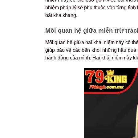
nhiệm pháp lý sẽ phụ thuộc vào từng tình
bất khả kháng.
Mối quan hệ giữa miễn trừ trác
Mối quan hệ giữa hai khái niệm này có th
giúp bảo vệ các bên khỏi những hậu quả 
hành động của mình. Hai khái niệm này khô