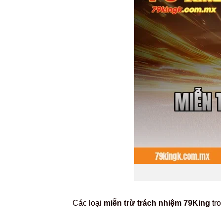
Các loại
miễn trừ trách nhiệm 79King
tr