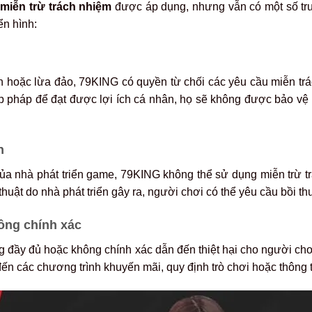
miễn trừ trách nhiệm
được áp dụng, nhưng vẫn có một số t
ển hình:
ận hoặc lừa đảo, 79KING có quyền từ chối các yêu cầu
miễn tr
 pháp để đạt được lợi ích cá nhân, họ sẽ không được bảo vệ
n
 của nhà phát triển game, 79KING không thể sử dụng
miễn trừ 
 thuật do nhà phát triển gây ra, người chơi có thể yêu cầu bồi t
ông chính xác
g đầy đủ hoặc không chính xác dẫn đến thiệt hại cho người ch
ến các chương trình khuyến mãi, quy định trò chơi hoặc thông ti