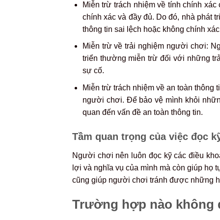
Miễn trừ trách nhiệm về tính chính xác 
chính xác và đầy đủ. Do đó, nhà phát 
thông tin sai lệch hoặc không chính xác
Miễn trừ về trải nghiệm người chơi:
Ng
triển thường miễn trừ đối với những t
sự cố.
Miễn trừ trách nhiệm về an toàn thông t
người chơi. Để bảo vệ mình khỏi những 
quan đến vấn đề an toàn thông tin.
Tầm quan trọng của việc đọc k
Người chơi nên luôn đọc kỹ các điều khoả
lợi và nghĩa vụ của mình mà còn giúp họ tự
cũng giúp người chơi tránh được những hi
Trường hợp nào không đ