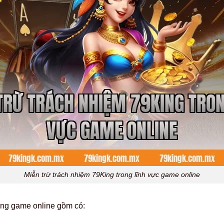
Miễn trừ trách nhiệm 79King trong lĩnh vực game online
ong game online gồm có: