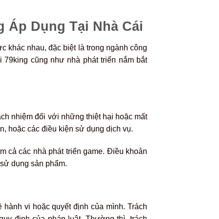
g Áp Dụng Tại Nhà Cái
c khác nhau, đặc biệt là trong ngành công
i 79king cũng như nhà phát triển nắm bắt
ách nhiệm đối với những thiệt hại hoặc mất
n, hoặc các điều kiện sử dụng dịch vụ.
gồm cả các nhà phát triển game. Điều khoản
h sử dụng sản phẩm.
ề hành vi hoặc quyết định của mình. Trách
quy định của pháp luật. Thường thì, trách