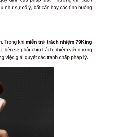
u như sự cố ý, bất cẩn hay các tình huống
m. Trong khi
miễn trừ trách nhiệm 79King
c bên sẽ phải chịu trách nhiệm với những
 việc giải quyết các tranh chấp pháp lý.