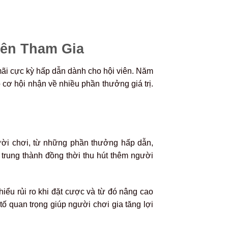
iên Tham Gia
ãi cực kỳ hấp dẫn dành cho hội viên. Năm
cơ hội nhận về nhiều phần thưởng giá trị.
ười chơi, từ những phần thưởng hấp dẫn,
 trung thành đồng thời thu hút thêm người
iểu rủi ro khi đặt cược và từ đó nâng cao
tố quan trọng giúp người chơi gia tăng lợi