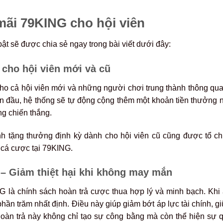
mãi 79KING cho hội viên
t sẽ được chia sẻ ngay trong bài viết dưới đây:
 cho hội viên mới và cũ
o cả hội viên mới và những người chơi trung thành thông qua
ần đầu, hệ thống sẽ tự động cộng thêm một khoản tiền thưởng
ng chiến thắng.
nh tặng thưởng định kỳ dành cho hội viên cũ cũng được tổ ch
 cá cược tại 79KING.
 – Giảm thiệt hại khi không may mắn
G là chính sách hoàn trả cược thua hợp lý và minh bạch. Kh
 phần trăm nhất định. Điều này giúp giảm bớt áp lực tài chính,
hoàn trả này không chỉ tạo sự công bằng mà còn thể hiện sự q