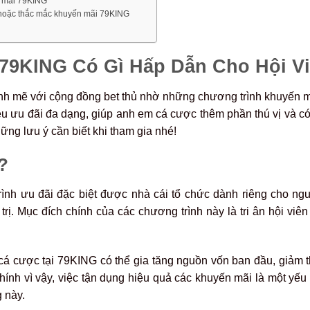
n mãi 79KING
ề hoặc thắc mắc khuyến mãi 79KING
79KING Có Gì Hấp Dẫn Cho Hội V
nh mẽ với cộng đồng bet thủ nhờ những chương trình khuyến m
ều ưu đãi đa dạng, giúp anh em cá cược thêm phần thú vị và có 
ng lưu ý cần biết khi tham gia nhé!
?
ình ưu đãi đặc biệt được nhà cái tổ chức dành riêng cho ng
rị. Mục đích chính của các chương trình này là tri ân hội viên
 cược tại 79KING có thể gia tăng nguồn vốn ban đầu, giảm th
hính vì vậy, việc tận dụng hiệu quả các khuyến mãi là một yếu 
g này.