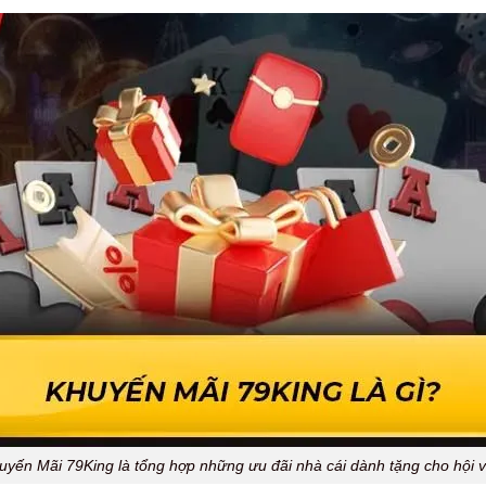
uyến Mãi 79King là tổng hợp những ưu đãi nhà cái dành tặng cho hội v