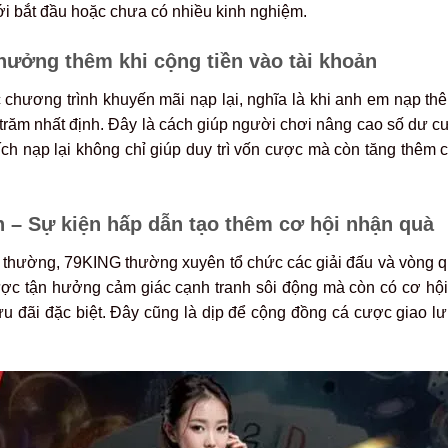
ới bắt đầu hoặc chưa có nhiều kinh nghiệm.
hưởng thêm khi cộng tiền vào tài khoản
chương trình khuyến mãi nạp lại, nghĩa là khi anh em nạp thê
 trăm nhất định. Đây là cách giúp người chơi nâng cao số dư c
ch nạp lại không chỉ giúp duy trì vốn cược mà còn tăng thêm 
 – Sự kiện hấp dẫn tạo thêm cơ hội nhận quà
 thường, 79KING thường xuyên tổ chức các giải đấu và vòng 
ược tận hưởng cảm giác cạnh tranh sôi động mà còn có cơ hội
ưu đãi đặc biệt. Đây cũng là dịp để cộng đồng cá cược giao l