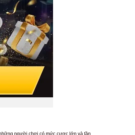
à những người chơi có mức cược lớn và tần