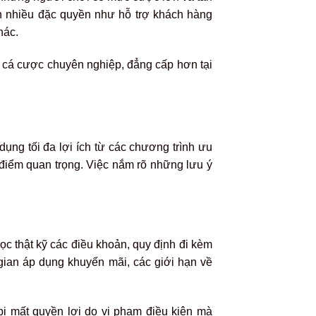
n nhiều đặc quyền như hỗ trợ khách hàng
hác.
m cá cược chuyên nghiệp, đẳng cấp hơn tại
dụng tối đa lợi ích từ các chương trình ưu
 điểm quan trọng. Việc nắm rõ những lưu ý
đọc thật kỹ các điều khoản, quy định đi kèm
 gian áp dụng khuyến mãi, các giới hạn về
 bị mất quyền lợi do vi phạm điều kiện mà