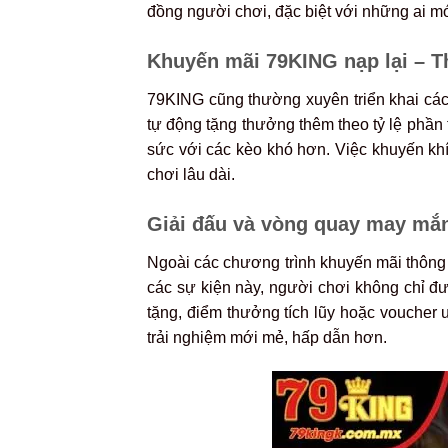
đồng người chơi, đặc biệt với những ai m
Khuyến mãi 79KING nạp lại – T
79KING cũng thường xuyên triển khai các 
tự động tặng thưởng thêm theo tỷ lệ phần
sức với các kèo khó hơn. Việc khuyến khí
chơi lâu dài.
Giải đấu và vòng quay may mắn
Ngoài các chương trình khuyến mãi thông
các sự kiện này, người chơi không chỉ đ
tặng, điểm thưởng tích lũy hoặc voucher 
trải nghiệm mới mẻ, hấp dẫn hơn.