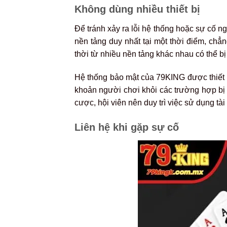
Không dùng nhiều thiết bị
Để tránh xảy ra lỗi hệ thống hoặc sự cố n
nền tảng duy nhất tại một thời điểm, chẳ
thời từ nhiều nền tảng khác nhau có thể b
Hệ thống bảo mật của 79KING được thiết kế
khoản người chơi khỏi các trường hợp bị 
cược, hội viên nên duy trì việc sử dụng tài
Liên hệ khi gặp sự cố