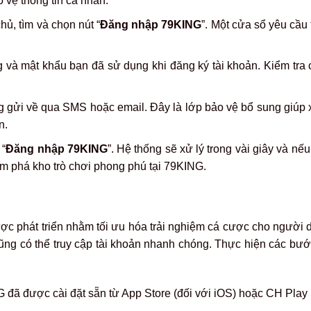
vệ thông tin cá nhân.
hủ, tìm và chọn nút “
Đăng nhập 79KING
”. Một cửa sổ yêu cầu
và mật khẩu bạn đã sử dụng khi đăng ký tài khoản. Kiểm tra 
gửi về qua SMS hoặc email. Đây là lớp bảo vệ bổ sung giúp x
n.
 “
Đăng nhập 79KING
”. Hệ thống sẽ xử lý trong vài giây và n
ám phá kho trò chơi phong phú tại 79KING.
 phát triển nhằm tối ưu hóa trải nghiệm cá cược cho người d
ng có thể truy cập tài khoản nhanh chóng. Thực hiện các bướ
đã được cài đặt sẵn từ App Store (đối với iOS) hoặc CH Play 