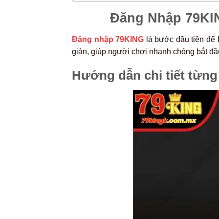
Đăng Nhập 79KI
Đăng nhập 79KING
là bước đầu tiên để 
giản, giúp người chơi nhanh chóng bắt đầ
Hướng dẫn chi tiết từng