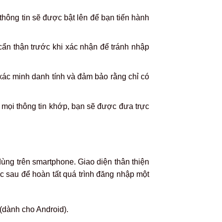
 thông tin sẽ được bật lên để bạn tiến hành
cẩn thận trước khi xác nhận để tránh nhập
ác minh danh tính và đảm bảo rằng chỉ có
ếu mọi thông tin khớp, bạn sẽ được đưa trực
ùng trên smartphone. Giao diện thân thiện
c sau để hoàn tất quá trình đăng nhập một
(dành cho Android).