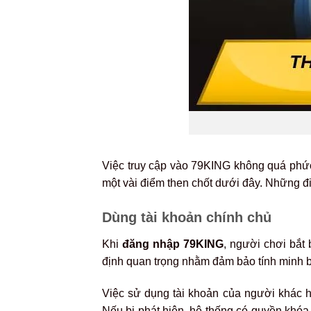
Việc truy cập vào 79KING không quá phức 
một vài điểm then chốt dưới đây. Những đ
Dùng tài khoản chính chủ
Khi
đăng nhập 79KING
, người chơi bắt
định quan trọng nhằm đảm bảo tính minh bạ
Việc sử dụng tài khoản của người khác h
Nếu bị phát hiện, hệ thống có quyền khóa 