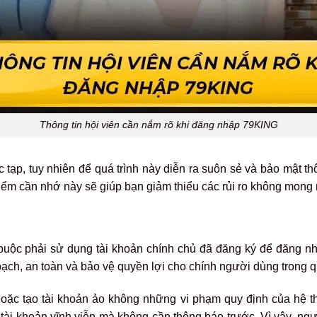
Thông tin hội viên cần nắm rõ khi đăng nhập 79KING
tạp, tuy nhiên để quá trình này diễn ra suôn sẻ và bảo mật th
iểm cần nhớ này sẽ giúp bạn giảm thiểu các rủi ro không mong
 buộc phải sử dụng tài khoản chính chủ đã đăng ký để đăng nh
ch, an toàn và bảo vệ quyền lợi cho chính người dùng trong qu
oặc tạo tài khoản ảo không những vi phạm quy định của hệ th
tài khoản vĩnh viễn mà không cần thông báo trước. Vì vậy, ngư