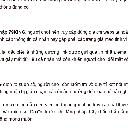
 không đáng có.
hập 79KING
, người chơi nên truy cập đúng địa chỉ website ho
nh cắp thông tin cá nhân hay gặp phải các trang giả mạo tinh vi
t lạ, đặc biệt là những đường link được gửi qua tin nhắn, em
g chỉ gây mất dữ liệu cá nhân mà còn khiến người chơi đối mặt 
G
diễn ra suôn sẻ, người chơi cần kiểm tra và duy trì kết nối i
đăng nhập bị gián đoạn mà còn ảnh hưởng đến toàn bộ trải ng
n định có thể dẫn đến việc hệ thống ghi nhận truy cập bất thườ
 xác minh lại. Do đó, trước khi đăng nhập, hãy chắc chắn rằ
không mong muốn.