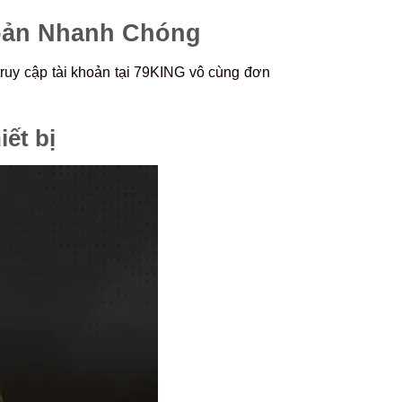
oản Nhanh Chóng
 truy cập tài khoản tại 79KING vô cùng đơn
ết bị