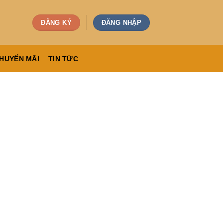
ĐĂNG KÝ
ĐĂNG NHẬP
HUYẾN MÃI
TIN TỨC