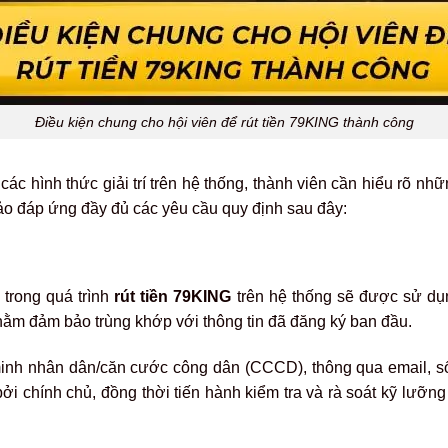
Điều kiện chung cho hội viên để rút tiền 79KING thành công
các hình thức giải trí trên hệ thống, thành viên cần hiểu rõ nh
 bảo đáp ứng đầy đủ các yêu cầu quy định sau đây:
trong quá trình
rút tiền 79KING
trên hệ thống sẽ được sử dụn
hằm đảm bảo trùng khớp với thông tin đã đăng ký ban đầu.
inh nhân dân/căn cước công dân (CCCD), thông qua email, số 
i chính chủ, đồng thời tiến hành kiểm tra và rà soát kỹ lưỡng