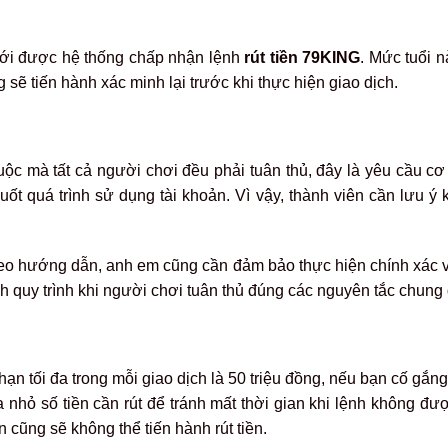
 mới được hệ thống chấp nhận lệnh
rút tiền 79KING
. Mức tuổi n
sẽ tiến hành xác minh lại trước khi thực hiện giao dịch.
ộc mà tất cả người chơi đều phải tuân thủ, đây là yêu cầu cơ
ốt quá trình sử dụng tài khoản. Vì vậy, thành viên cần lưu ý
theo hướng dẫn, anh em cũng cần đảm bảo thực hiện chính xác v
h quy trình khi người chơi tuân thủ đúng các nguyên tắc chung 
 hạn tối đa trong mỗi giao dịch là 50 triệu đồng, nếu bạn cố gắn
a nhỏ số tiền cần rút để tránh mất thời gian khi lệnh không đượ
 cũng sẽ không thể tiến hành rút tiền.