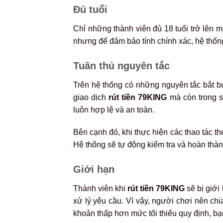
Đủ tuổi
Chỉ những thành viên đủ 18 tuổi trở lên
nhưng để đảm bảo tính chính xác, hệ thống 
Tuân thủ nguyên tắc
Trên hệ thống có những nguyên tắc bắt bu
giao dịch
rút tiền 79KING
mà còn trong su
luôn hợp lệ và an toàn.
Bên cạnh đó, khi thực hiện các thao tác 
Hệ thống sẽ tự động kiểm tra và hoàn thàn
Giới hạn
Thành viên khi
rút tiền 79KING
sẽ bị giới
xử lý yêu cầu. Vì vậy, người chơi nên chi
khoản thấp hơn mức tối thiểu quy định, bạn