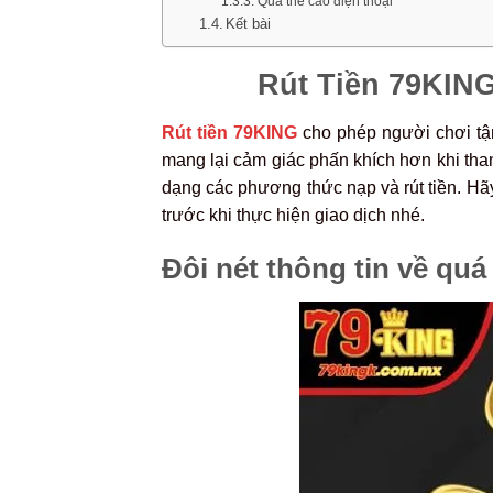
Qua thẻ cào điện thoại
Kết bài
Rút Tiền 79KIN
Rút tiền 79KING
cho phép người chơi tận
mang lại cảm giác phấn khích hơn khi tham
dạng các phương thức nạp và rút tiền. Hãy 
trước khi thực hiện giao dịch nhé.
Đôi nét thông tin về quá