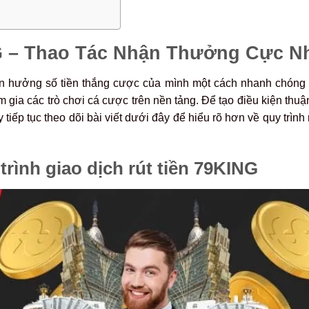
G – Thao Tác Nhận Thưởng Cực N
 hưởng số tiền thắng cược của mình một cách nhanh chóng và
 gia các trò chơi cá cược trên nền tảng. Để tạo điều kiện thuậ
tiếp tục theo dõi bài viết dưới đây để hiểu rõ hơn về quy trìn
 trình giao dịch rút tiền 79KING