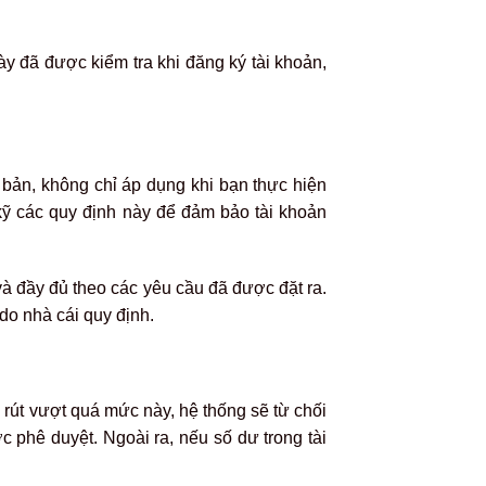
ày đã được kiểm tra khi đăng ký tài khoản,
 bản, không chỉ áp dụng khi bạn thực hiện
 kỹ các quy định này để đảm bảo tài khoản
à đầy đủ theo các yêu cầu đã được đặt ra.
do nhà cái quy định.
g rút vượt quá mức này, hệ thống sẽ từ chối
c phê duyệt. Ngoài ra, nếu số dư trong tài