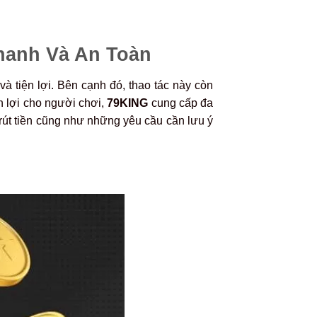
hanh Và An Toàn
 tiện lợi. Bên cạnh đó, thao tác này còn
n lợi cho người chơi,
79KING
cung cấp đa
h rút tiền cũng như những yêu cầu cần lưu ý