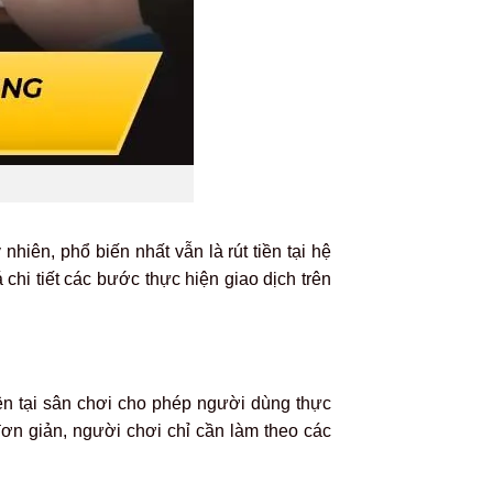
hiên, phổ biến nhất vẫn là rút tiền tại hệ
chi tiết các bước thực hiện giao dịch trên
ện tại sân chơi cho phép người dùng thực
đơn giản, người chơi chỉ cần làm theo các