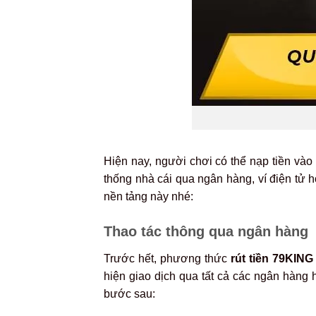
Hiện nay, người chơi có thể nạp tiền vào 
thống nhà cái qua ngân hàng, ví điện tử h
nền tảng này nhé:
Thao tác thông qua ngân hàng
Trước hết, phương thức
rút tiền 79KING
hiện giao dịch qua tất cả các ngân hàng 
bước sau: