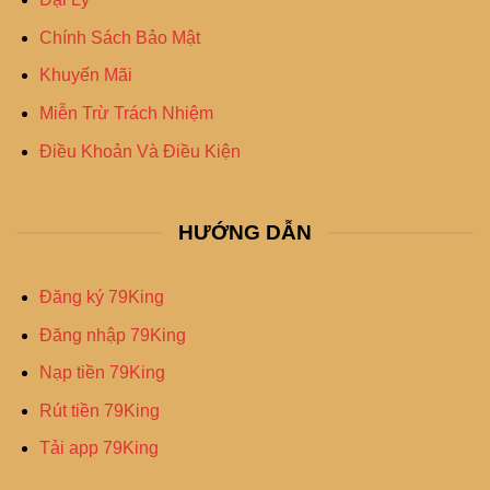
Chính Sách Bảo Mật
Khuyến Mãi
Miễn Trừ Trách Nhiệm
Điều Khoản Và Điều Kiện
HƯỚNG DẪN
Đăng ký 79King
Đăng nhập 79King
Nạp tiền 79King
Rút tiền 79King
Tải app 79King