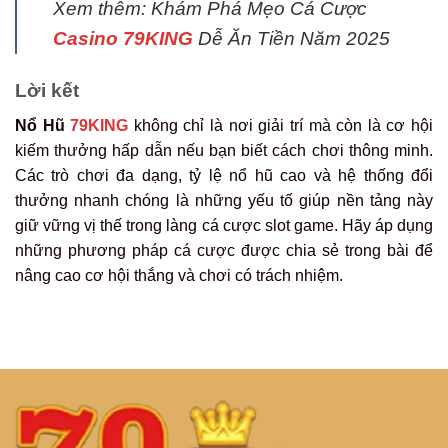
Xem thêm: Khám Phá Mẹo Cá Cược
Casino 79KING
Dễ Ăn Tiền Năm 2025
Lời kết
Nổ Hũ
79KING
không chỉ là nơi giải trí mà còn là cơ hội
kiếm thưởng hấp dẫn nếu bạn biết cách chơi thông minh.
Các trò chơi đa dạng, tỷ lệ nổ hũ cao và hệ thống đổi
thưởng nhanh chóng là những yếu tố giúp nền tảng này
giữ vững vị thế trong làng cá cược slot game. Hãy áp dụng
những phương pháp cá cược được chia sẻ trong bài để
nâng cao cơ hội thắng và chơi có trách nhiệm.