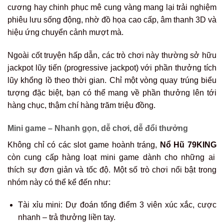
cương hay chinh phục mê cung vàng mang lại trải nghiệm
phiêu lưu sống động, nhờ đồ họa cao cấp, âm thanh 3D và
hiệu ứng chuyển cảnh mượt mà.
Ngoài cốt truyện hấp dẫn, các trò chơi này thường sở hữu
jackpot lũy tiến (progressive jackpot) với phần thưởng tích
lũy khổng lồ theo thời gian. Chỉ một vòng quay trúng biểu
tượng đặc biệt, bạn có thể mang về phần thưởng lên tới
hàng chục, thậm chí hàng trăm triệu đồng.
Mini game – Nhanh gọn, dễ chơi, dễ đổi thưởng
Không chỉ có các slot game hoành tráng,
Nổ Hũ 79KING
còn cung cấp hàng loạt mini game dành cho những ai
thích sự đơn giản và tốc độ. Một số trò chơi nổi bật trong
nhóm này có thể kể đến như:
Tài xỉu mini: Dự đoán tổng điểm 3 viên xúc xắc, cược
nhanh – trả thưởng liền tay.