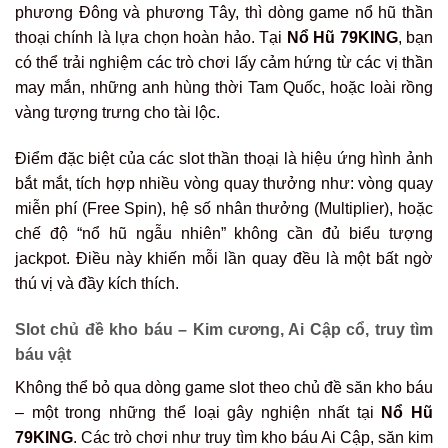
phương Đông và phương Tây, thì dòng game nổ hũ thần
thoại chính là lựa chọn hoàn hảo. Tại
Nổ Hũ 79KING
, bạn
có thể trải nghiệm các trò chơi lấy cảm hứng từ các vị thần
may mắn, những anh hùng thời Tam Quốc, hoặc loài rồng
vàng tượng trưng cho tài lộc.
Điểm đặc biệt của các slot thần thoại là hiệu ứng hình ảnh
bắt mắt, tích hợp nhiều vòng quay thưởng như: vòng quay
miễn phí (Free Spin), hệ số nhân thưởng (Multiplier), hoặc
chế độ “nổ hũ ngẫu nhiên” không cần đủ biểu tượng
jackpot. Điều này khiến mỗi lần quay đều là một bất ngờ
thú vị và đầy kích thích.
Slot chủ đề kho báu – Kim cương, Ai Cập cổ, truy tìm
báu vật
Không thể bỏ qua dòng game slot theo chủ đề săn kho báu
– một trong những thể loại gây nghiện nhất tại
Nổ Hũ
79KING
. Các trò chơi như truy tìm kho báu Ai Cập, săn kim