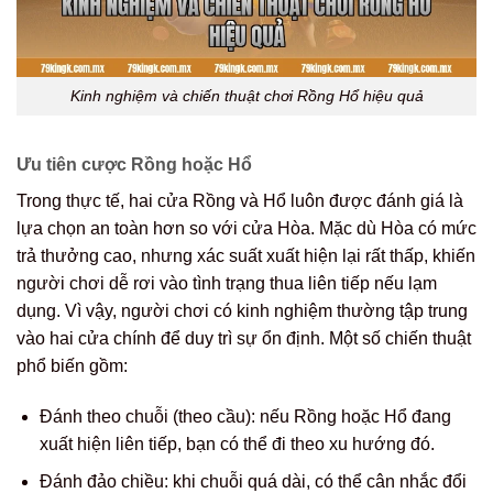
Kinh nghiệm và chiến thuật chơi Rồng Hổ hiệu quả
Ưu tiên cược Rồng hoặc Hổ
Trong thực tế, hai cửa Rồng và Hổ luôn được đánh giá là
lựa chọn an toàn hơn so với cửa Hòa. Mặc dù Hòa có mức
trả thưởng cao, nhưng xác suất xuất hiện lại rất thấp, khiến
người chơi dễ rơi vào tình trạng thua liên tiếp nếu lạm
dụng. Vì vậy, người chơi có kinh nghiệm thường tập trung
vào hai cửa chính để duy trì sự ổn định. Một số chiến thuật
phổ biến gồm:
Đánh theo chuỗi (theo cầu): nếu Rồng hoặc Hổ đang
xuất hiện liên tiếp, bạn có thể đi theo xu hướng đó.
Đánh đảo chiều: khi chuỗi quá dài, có thể cân nhắc đổi