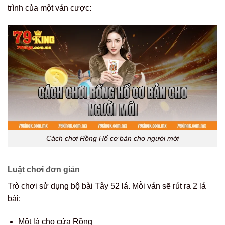
trình của một ván cược:
Cách chơi Rồng Hổ cơ bản cho người mới
Luật chơi đơn giản
Trò chơi sử dụng bộ bài Tây 52 lá. Mỗi ván sẽ rút ra 2 lá
bài:
Một lá cho cửa Rồng