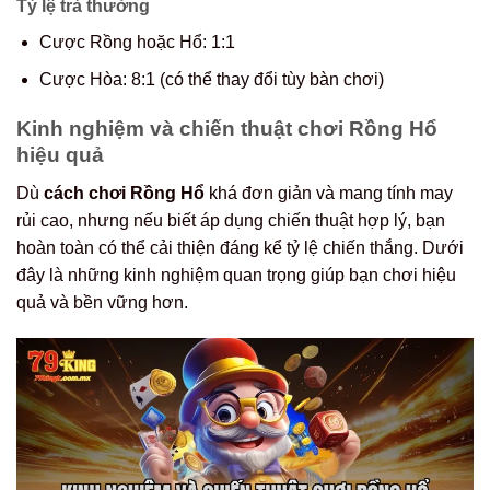
Tỷ lệ trả thưởng
Cược Rồng hoặc Hổ: 1:1
Cược Hòa: 8:1 (có thể thay đổi tùy bàn chơi)
Kinh nghiệm và chiến thuật chơi Rồng Hổ
hiệu quả
Dù
cách chơi Rồng Hổ
khá đơn giản và mang tính may
rủi cao, nhưng nếu biết áp dụng chiến thuật hợp lý, bạn
hoàn toàn có thể cải thiện đáng kể tỷ lệ chiến thắng. Dưới
đây là những kinh nghiệm quan trọng giúp bạn chơi hiệu
quả và bền vững hơn.