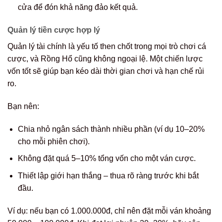
cửa để đón khả năng đảo kết quả.
Quản lý tiền cược hợp lý
Quản lý tài chính là yếu tố then chốt trong mọi trò chơi cá
cược, và Rồng Hổ cũng không ngoại lệ. Một chiến lược
vốn tốt sẽ giúp bạn kéo dài thời gian chơi và hạn chế rủi
ro.
Bạn nên:
Chia nhỏ ngân sách thành nhiều phần (ví dụ 10–20%
cho mỗi phiên chơi).
Không đặt quá 5–10% tổng vốn cho một ván cược.
Thiết lập giới hạn thắng – thua rõ ràng trước khi bắt
đầu.
Ví dụ: nếu bạn có 1.000.000đ, chỉ nên đặt mỗi ván khoảng