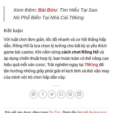
Xem thêm:
Bài Bửu
: Tìm Hiểu Tại Sao
Nó Phổ Biến Tại Nhà Cái 79king
Kết luận
Với luật chơi đơn giản, tốc độ nhanh và cơ hội thắng hấp
dẫn, Rồng Hổ là lựa chọn lý tưởng cho bất kỳ ai yêu thích
game bài casino. Khi nắm vững
cách chơi Rồng Hổ
và
áp dụng chiến thuật hợp lý, bạn hoàn toàn có thể nâng cao
hiệu quả mỗi ván cược. Trải nghiệm ngay tại
79King
để
tận hưởng những giây phút giải trí kịch tính và thử vận may
của mình với trò chơi hấp dẫn này.
Bài viết này được đăng trong
Tin Tức
. Đánh dấu
liên kết thường trực
.