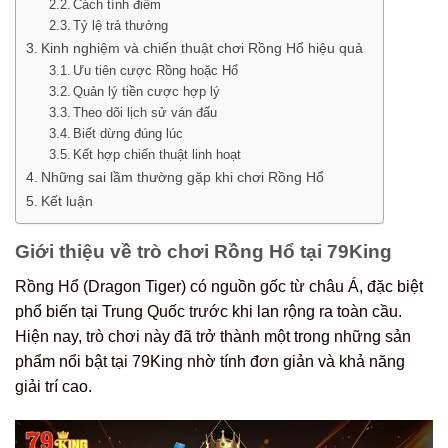
Cách tính điểm
Tỷ lệ trả thưởng
Kinh nghiệm và chiến thuật chơi Rồng Hổ hiệu quả
Ưu tiên cược Rồng hoặc Hổ
Quản lý tiền cược hợp lý
Theo dõi lịch sử ván đấu
Biết dừng đúng lúc
Kết hợp chiến thuật linh hoạt
Những sai lầm thường gặp khi chơi Rồng Hổ
Kết luận
Giới thiệu về trò chơi Rồng Hổ tại 79King
Rồng Hổ (Dragon Tiger) có nguồn gốc từ châu Á, đặc biệt
phổ biến tại Trung Quốc trước khi lan rộng ra toàn cầu.
Hiện nay, trò chơi này đã trở thành một trong những sản
phẩm nổi bật tại 79King nhờ tính đơn giản và khả năng
giải trí cao.