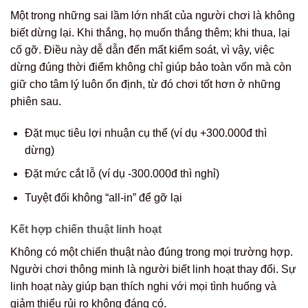
Một trong những sai lầm lớn nhất của người chơi là không
biết dừng lại. Khi thắng, họ muốn thắng thêm; khi thua, lại
cố gỡ. Điều này dễ dẫn đến mất kiểm soát, vì vậy, việc
dừng đúng thời điểm không chỉ giúp bảo toàn vốn mà còn
giữ cho tâm lý luôn ổn định, từ đó chơi tốt hơn ở những
phiên sau.
Đặt mục tiêu lợi nhuận cụ thể (ví dụ +300.000đ thì
dừng)
Đặt mức cắt lỗ (ví dụ -300.000đ thì nghỉ)
Tuyệt đối không “all-in” để gỡ lại
Kết hợp chiến thuật linh hoạt
Không có một chiến thuật nào đúng trong mọi trường hợp.
Người chơi thông minh là người biết linh hoạt thay đổi. Sự
linh hoạt này giúp bạn thích nghi với mọi tình huống và
giảm thiểu rủi ro không đáng có.